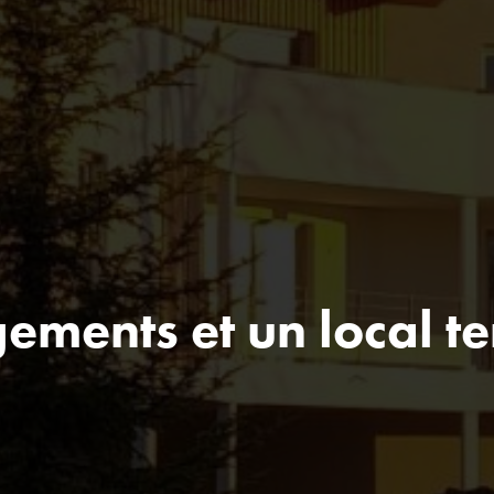
ements et un local te