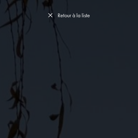
Retour à la liste