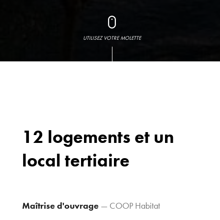
UTILISEZ VOTRE MOLETTE
12 logements et un
local tertiaire
Bureaux
70 avenue du
Drapeau,
21 000 Dijon
Maîtrise d'ouvrage
— COOP Habitat
Voir le plan