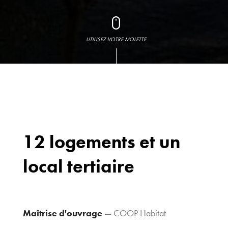
UTILISEZ VOTRE MOLETTE
12 logements et un
local tertiaire
Bureaux
70 avenue du
Drapeau,
21 000 Dijon
Maîtrise d'ouvrage
— COOP Habitat
Voir le plan