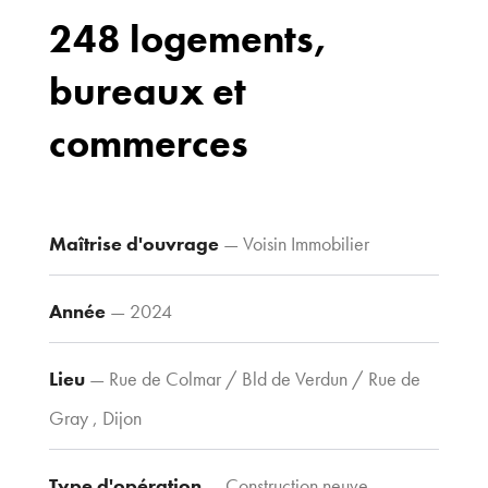
248 logements,
bureaux et
Bureaux
70 avenue du
commerces
Drapeau,
21 000 Dijon
Voir le plan
d’accès
Maîtrise d'ouvrage
— Voisin Immobilier
Année
— 2024
Contacts
Tel : 03 80 30
Lieu
— Rue de Colmar / Bld de Verdun / Rue de
39 09
Gray , Dijon
Fax : 03 80 30
44 80
agence@tria-
Type d'opération
— Construction neuve