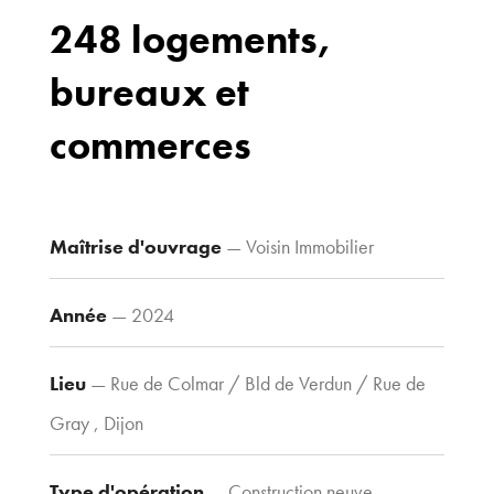
248 logements,
bureaux et
Bureaux
70 avenue du
commerces
Drapeau,
21 000 Dijon
Voir le plan
d’accès
Maîtrise d'ouvrage
— Voisin Immobilier
Année
— 2024
Contacts
Tel : 03 80 30
Lieu
— Rue de Colmar / Bld de Verdun / Rue de
39 09
Gray , Dijon
Fax : 03 80 30
44 80
agence@tria-
Type d'opération
— Construction neuve