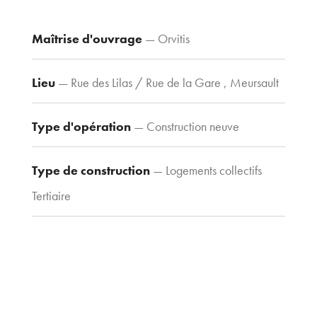
Voir le plan
d’accès
Maîtrise d'ouvrage
— Orvitis
Lieu
— Rue des Lilas / Rue de la Gare , Meursault
Contacts
Tel : 03 80 30
Type d'opération
— Construction neuve
39 09
Fax : 03 80 30
Type de construction
— Logements collectifs
44 80
agence@tria-
Tertiaire
archi.fr