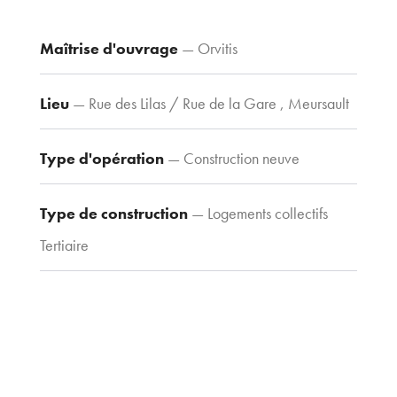
Voir le plan
d’accès
Maîtrise d'ouvrage
— Orvitis
Lieu
— Rue des Lilas / Rue de la Gare , Meursault
Contacts
Tel : 03 80 30
Type d'opération
— Construction neuve
39 09
Fax : 03 80 30
Type de construction
— Logements collectifs
44 80
agence@tria-
Tertiaire
archi.fr