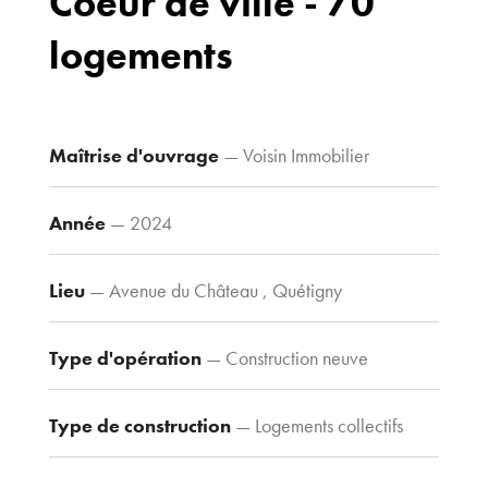
Coeur de ville - 70
logements
Bureaux
70 avenue du
Drapeau,
21 000 Dijon
Maîtrise d'ouvrage
— Voisin Immobilier
Voir le plan
d’accès
Année
— 2024
Lieu
— Avenue du Château , Quétigny
Contacts
Tel : 03 80 30
39 09
Type d'opération
— Construction neuve
Fax : 03 80 30
44 80
Type de construction
— Logements collectifs
agence@tria-
archi.fr