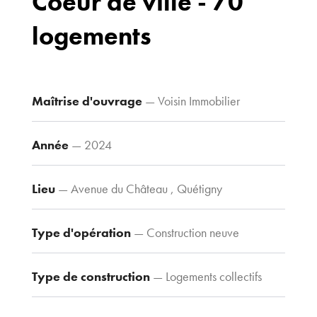
Coeur de ville - 70
logements
Bureaux
70 avenue du
Drapeau,
21 000 Dijon
Maîtrise d'ouvrage
— Voisin Immobilier
Voir le plan
d’accès
Année
— 2024
Lieu
— Avenue du Château , Quétigny
Contacts
Tel : 03 80 30
39 09
Type d'opération
— Construction neuve
Fax : 03 80 30
44 80
Type de construction
— Logements collectifs
agence@tria-
archi.fr