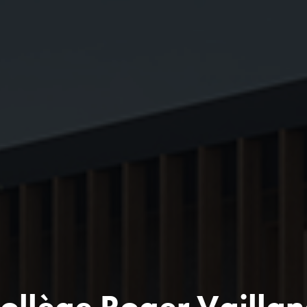
ollège Roger Vailla