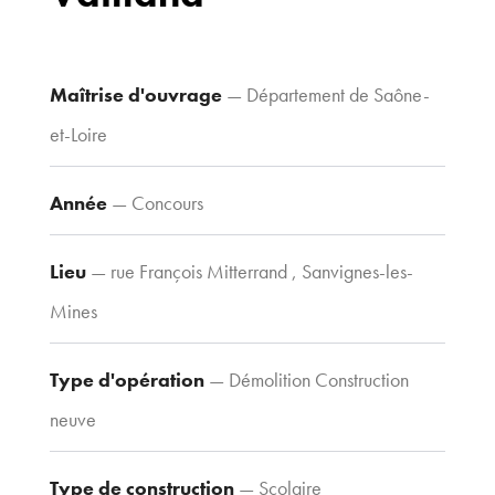
70 avenue du
Drapeau,
21 000 Dijon
Maîtrise d'ouvrage
— Département de Saône-
Voir le plan
et-Loire
d’accès
Année
— Concours
Contacts
Tel : 03 80 30
Lieu
— rue François Mitterrand , Sanvignes-les-
39 09
Mines
Fax : 03 80 30
44 80
Type d'opération
— Démolition Construction
agence@tria-
archi.fr
neuve
Type de construction
— Scolaire