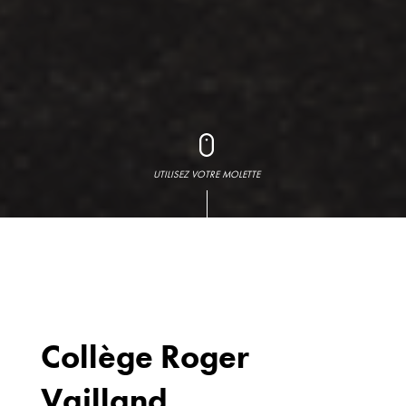
UTILISEZ VOTRE MOLETTE
Collège Roger
Vailland
Bureaux