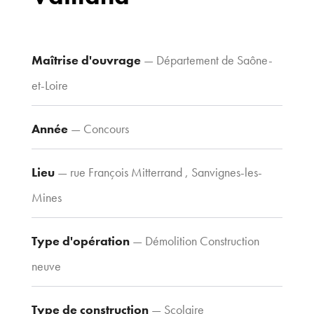
70 avenue du
Drapeau,
21 000 Dijon
Maîtrise d'ouvrage
— Département de Saône-
Voir le plan
et-Loire
d’accès
Année
— Concours
Contacts
Tel : 03 80 30
Lieu
— rue François Mitterrand , Sanvignes-les-
39 09
Mines
Fax : 03 80 30
44 80
Type d'opération
— Démolition Construction
agence@tria-
archi.fr
neuve
Type de construction
— Scolaire