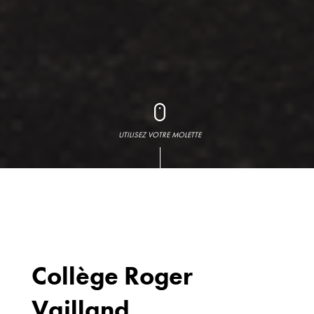
UTILISEZ VOTRE MOLETTE
Collège Roger
Vailland
Bureaux