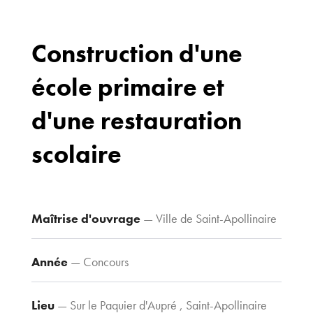
Construction d'une
école primaire et
Bureaux
70 avenue du
d'une restauration
Drapeau,
21 000 Dijon
scolaire
Voir le plan
d’accès
Maîtrise d'ouvrage
— Ville de Saint-Apollinaire
Contacts
Tel : 03 80 30
Année
— Concours
39 09
Fax : 03 80 30
Lieu
— Sur le Paquier d'Aupré , Saint-Apollinaire