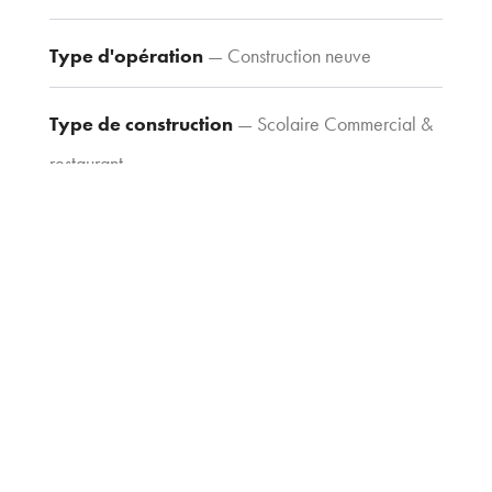
44 80
agence@tria-
Type d'opération
— Construction neuve
archi.fr
Type de construction
— Scolaire Commercial &
restaurant