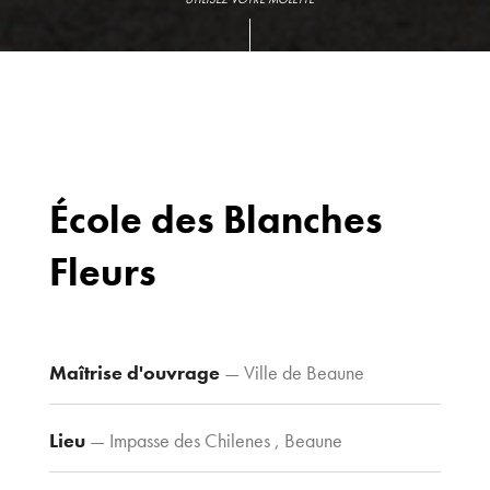
École des Blanches
Fleurs
Bureaux
70 avenue du
Drapeau,
21 000 Dijon
Maîtrise d'ouvrage
— Ville de Beaune
Voir le plan
d’accès
Lieu
— Impasse des Chilenes , Beaune