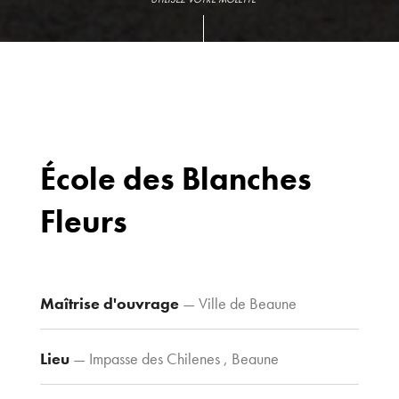
École des Blanches
Fleurs
Bureaux
70 avenue du
Drapeau,
21 000 Dijon
Maîtrise d'ouvrage
— Ville de Beaune
Voir le plan
d’accès
Lieu
— Impasse des Chilenes , Beaune