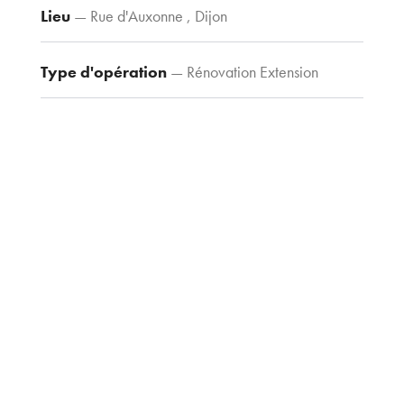
Lieu
— Rue d'Auxonne , Dijon
Contacts
Tel : 03 80 30
39 09
Type d'opération
— Rénovation Extension
Fax : 03 80 30
44 80
Type de construction
— Tertiaire
agence@tria-
archi.fr