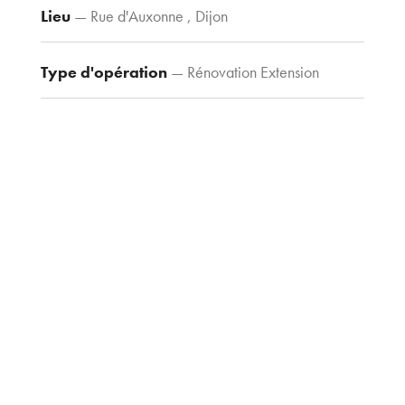
Lieu
— Rue d'Auxonne , Dijon
Contacts
Tel : 03 80 30
39 09
Type d'opération
— Rénovation Extension
Fax : 03 80 30
44 80
Type de construction
— Tertiaire
agence@tria-
archi.fr