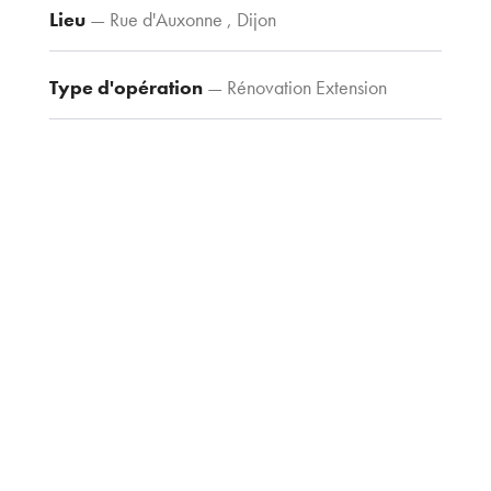
Lieu
— Rue d'Auxonne , Dijon
Contacts
Tel : 03 80 30
39 09
Type d'opération
— Rénovation Extension
Fax : 03 80 30
44 80
Type de construction
— Tertiaire
agence@tria-
archi.fr