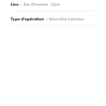
Lieu
— Rue d'Auxonne , Dijon
Contacts
Tel : 03 80 30
39 09
Type d'opération
— Rénovation Extension
Fax : 03 80 30
44 80
Type de construction
— Tertiaire
agence@tria-
archi.fr