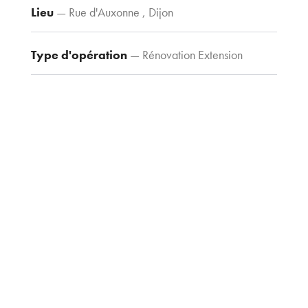
Lieu
— Rue d'Auxonne , Dijon
Contacts
Tel : 03 80 30
39 09
Type d'opération
— Rénovation Extension
Fax : 03 80 30
44 80
Type de construction
— Tertiaire
agence@tria-
archi.fr