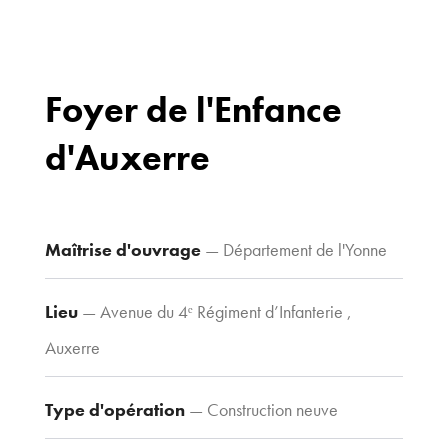
Foyer de l'Enfance
d'Auxerre
Bureaux
70 avenue du
Drapeau,
21 000 Dijon
Maîtrise d'ouvrage
— Département de l'Yonne
Voir le plan
d’accès
Lieu
— Avenue du 4ᵉ Régiment d’Infanterie ,
Auxerre
Contacts
Tel : 03 80 30
Type d'opération
— Construction neuve
39 09