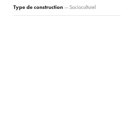
Fax : 03 80 30
Type de construction
— Socioculturel
44 80
agence@tria-
archi.fr