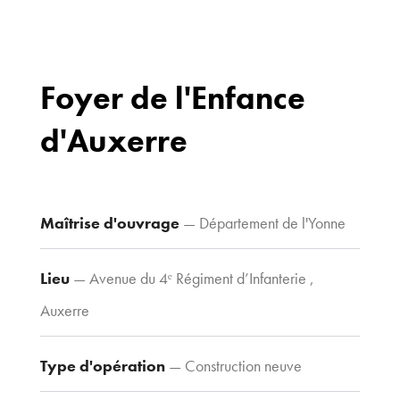
Foyer de l'Enfance
d'Auxerre
Bureaux
70 avenue du
Drapeau,
21 000 Dijon
Maîtrise d'ouvrage
— Département de l'Yonne
Voir le plan
d’accès
Lieu
— Avenue du 4ᵉ Régiment d’Infanterie ,
Auxerre
Contacts
Tel : 03 80 30
Type d'opération
— Construction neuve
39 09