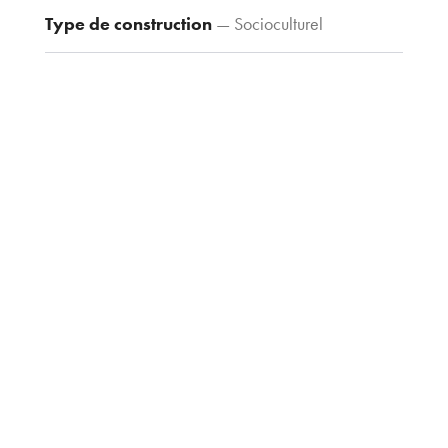
Fax : 03 80 30
Type de construction
— Socioculturel
44 80
agence@tria-
archi.fr