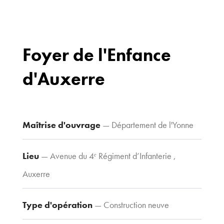
Foyer de l'Enfance
d'Auxerre
Bureaux
70 avenue du
Drapeau,
21 000 Dijon
Maîtrise d'ouvrage
— Département de l'Yonne
Voir le plan
d’accès
Lieu
— Avenue du 4ᵉ Régiment d’Infanterie ,
Auxerre
Contacts
Tel : 03 80 30
Type d'opération
— Construction neuve
39 09