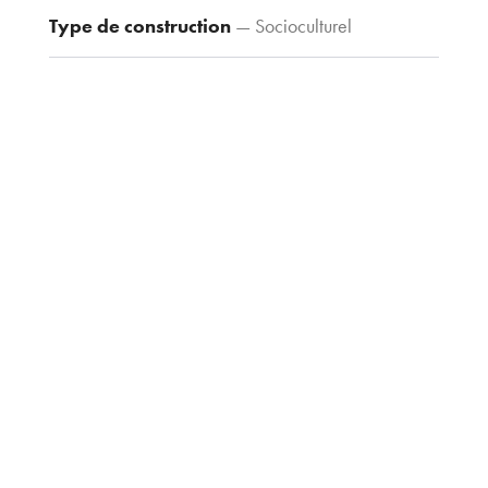
Fax : 03 80 30
Type de construction
— Socioculturel
44 80
agence@tria-
archi.fr