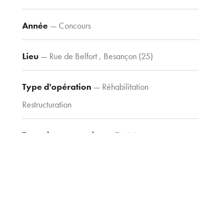
d’accès
Année
— Concours
Lieu
— Rue de Belfort , Besançon (25)
Contacts
Tel : 03 80 30
39 09
Type d'opération
— Réhabilitation
Fax : 03 80 30
Restructuration
44 80
agence@tria-
Type de construction
— Tertiaire
archi.fr