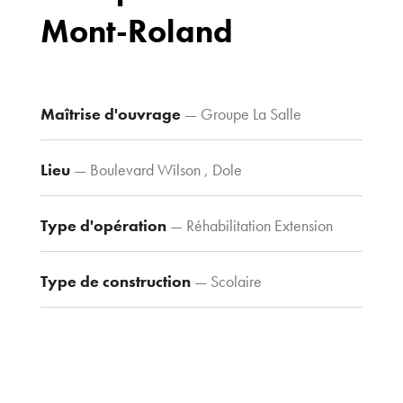
Mont-Roland
Bureaux
70 avenue du
Drapeau,
21 000 Dijon
Maîtrise d'ouvrage
— Groupe La Salle
Voir le plan
d’accès
Lieu
— Boulevard Wilson , Dole
Type d'opération
— Réhabilitation Extension
Contacts
Tel : 03 80 30
39 09
Type de construction
— Scolaire
Fax : 03 80 30
44 80
agence@tria-
archi.fr