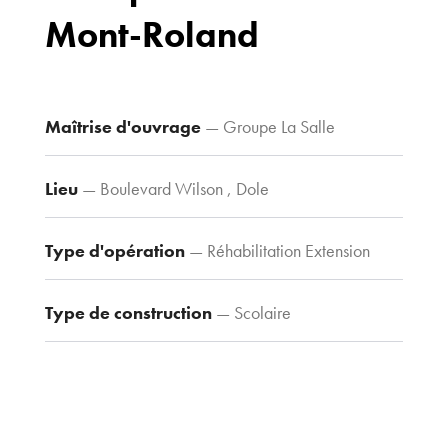
Mont-Roland
Bureaux
70 avenue du
Drapeau,
21 000 Dijon
Maîtrise d'ouvrage
— Groupe La Salle
Voir le plan
d’accès
Lieu
— Boulevard Wilson , Dole
Type d'opération
— Réhabilitation Extension
Contacts
Tel : 03 80 30
39 09
Type de construction
— Scolaire
Fax : 03 80 30
44 80
agence@tria-
archi.fr