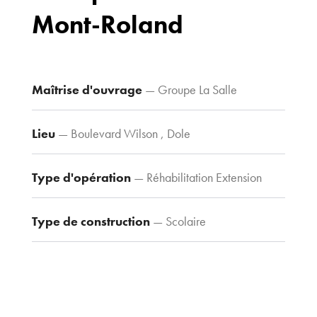
Mont-Roland
Bureaux
70 avenue du
Drapeau,
21 000 Dijon
Maîtrise d'ouvrage
— Groupe La Salle
Voir le plan
d’accès
Lieu
— Boulevard Wilson , Dole
Type d'opération
— Réhabilitation Extension
Contacts
Tel : 03 80 30
39 09
Type de construction
— Scolaire
Fax : 03 80 30
44 80
agence@tria-
archi.fr