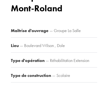
Mont-Roland
Bureaux
70 avenue du
Drapeau,
21 000 Dijon
Maîtrise d'ouvrage
— Groupe La Salle
Voir le plan
d’accès
Lieu
— Boulevard Wilson , Dole
Type d'opération
— Réhabilitation Extension
Contacts
Tel : 03 80 30
39 09
Type de construction
— Scolaire
Fax : 03 80 30
44 80
agence@tria-
archi.fr