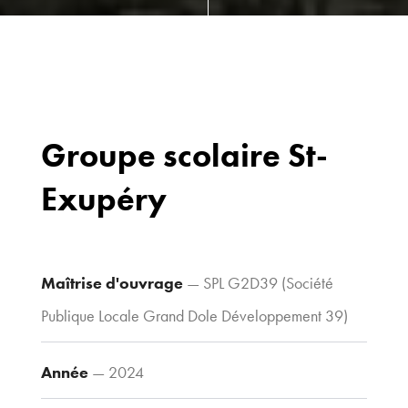
Groupe scolaire St-
Exupéry
Bureaux
70 avenue du
Drapeau,
21 000 Dijon
Maîtrise d'ouvrage
— SPL G2D39 (Société
Voir le plan
Publique Locale Grand Dole Développement 39)
d’accès
Année
— 2024
Contacts