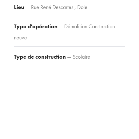
Tel : 03 80 30
Lieu
— Rue René Descartes , Dole
39 09
Fax : 03 80 30
Type d'opération
— Démolition Construction
44 80
neuve
agence@tria-
archi.fr
Type de construction
— Scolaire