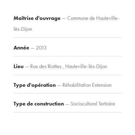
Bureaux
70 avenue du
Maîtrise d'ouvrage
— Commune de Hauteville-
Drapeau,
21 000 Dijon
lès-Dijon
Voir le plan
d’accès
Année
— 2013
Lieu
— Rue des Riottes , Hauteville-lès-Dijon
Contacts
Tel : 03 80 30
Type d'opération
— Réhabilitation Extension
39 09
Fax : 03 80 30
Type de construction
— Socioculturel Tertiaire
44 80
agence@tria-
archi.fr