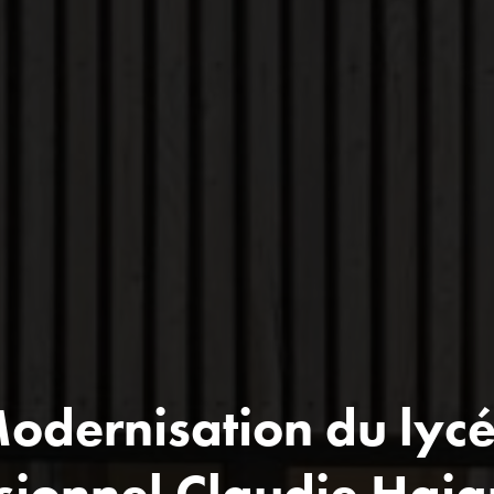
odernisation du lyc
sionnel Claudie Haig