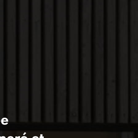
ée
neré et