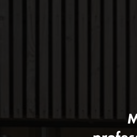
M
profes