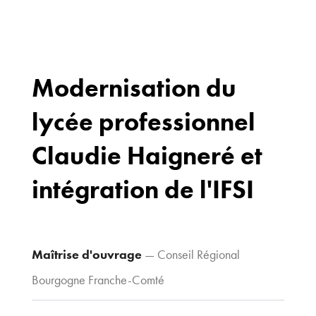
Modernisation du
lycée professionnel
Bureaux
70 avenue du
Claudie Haigneré et
Drapeau,
21 000 Dijon
intégration de l'IFSI
Voir le plan
d’accès
Maîtrise d'ouvrage
— Conseil Régional
Contacts
Bourgogne Franche-Comté
Tel : 03 80 30