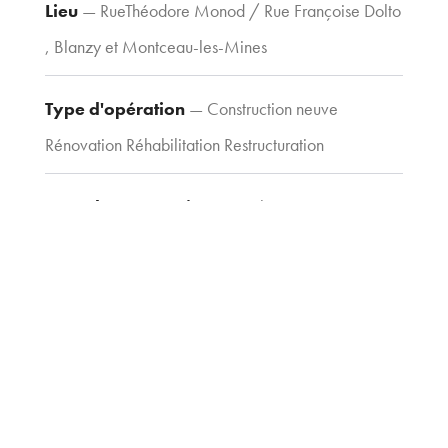
39 09
Lieu
— RueThéodore Monod / Rue Françoise Dolto
Fax : 03 80 30
, Blanzy et Montceau-les-Mines
44 80
agence@tria-
Type d'opération
archi.fr
— Construction neuve
Rénovation Réhabilitation Restructuration
Type de construction
— Scolaire