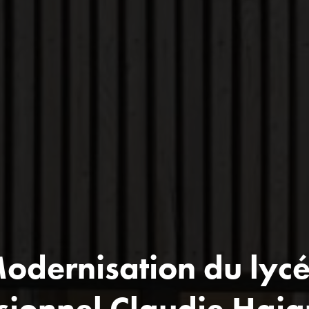
odernisation du lyc
sionnel Claudie Haig