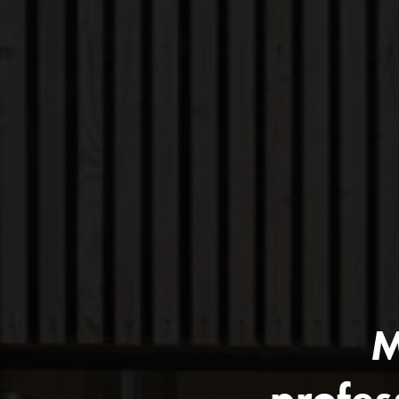
M
profes