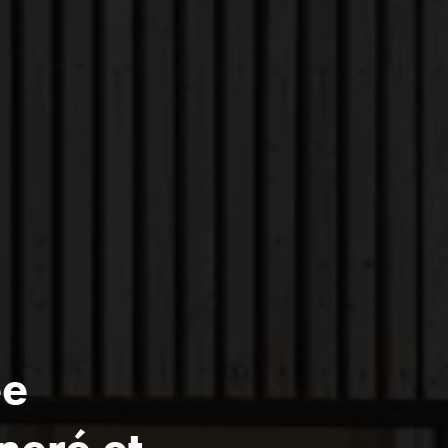
ée
neré et