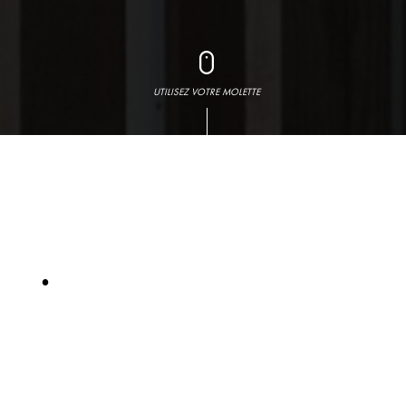
UTILISEZ VOTRE MOLETTE
.
Bureaux
70 avenue du
Drapeau,
21 000 Dijon