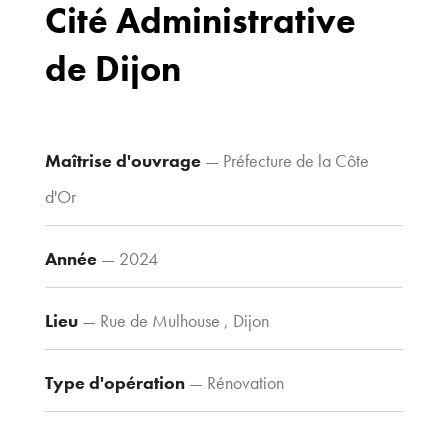
Cité Administrative
Drapeau,
21 000 Dijon
de Dijon
Voir le plan
d’accès
Maîtrise d'ouvrage
— Préfecture de la Côte
Contacts
d'Or
Tel : 03 80 30
39 09
Année
— 2024
Fax : 03 80 30
44 80
Lieu
— Rue de Mulhouse , Dijon
agence@tria-
archi.fr
Type d'opération
— Rénovation
Type de construction
— Tertiaire