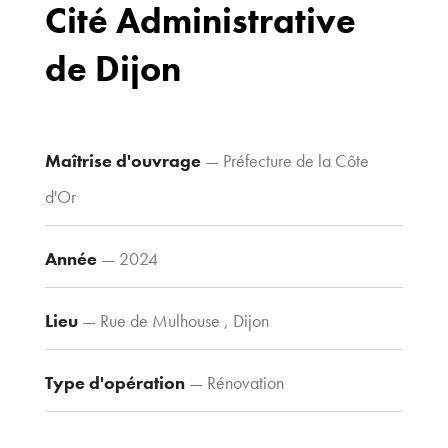
Cité Administrative
Drapeau,
21 000 Dijon
de Dijon
Voir le plan
d’accès
Maîtrise d'ouvrage
— Préfecture de la Côte
Contacts
d'Or
Tel : 03 80 30
39 09
Année
— 2024
Fax : 03 80 30
44 80
Lieu
— Rue de Mulhouse , Dijon
agence@tria-
archi.fr
Type d'opération
— Rénovation
Type de construction
— Tertiaire