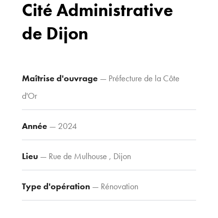
Cité Administrative
Drapeau,
21 000 Dijon
de Dijon
Voir le plan
d’accès
Maîtrise d'ouvrage
— Préfecture de la Côte
Contacts
d'Or
Tel : 03 80 30
39 09
Année
— 2024
Fax : 03 80 30
44 80
Lieu
— Rue de Mulhouse , Dijon
agence@tria-
archi.fr
Type d'opération
— Rénovation
Type de construction
— Tertiaire