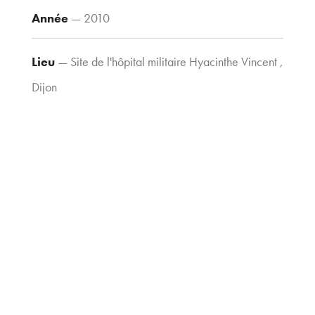
Contacts
Année
— 2010
Tel : 03 80 30
39 09
Lieu
— Site de l'hôpital militaire Hyacinthe Vincent ,
Fax : 03 80 30
44 80
Dijon
agence@tria-
archi.fr
Type d'opération
— Etude d'urbanisme
Type de construction
— Urbanisme