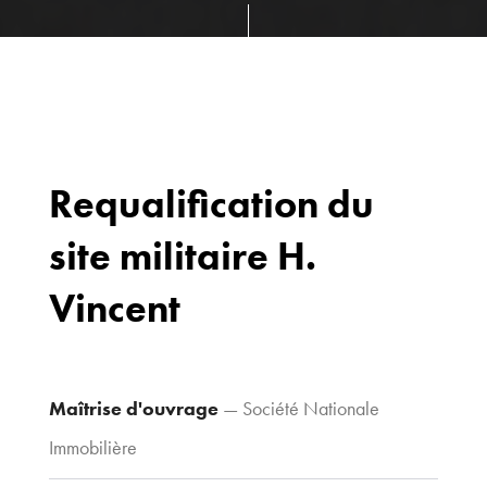
Requalification du
site militaire H.
Bureaux
70 avenue du
Vincent
Drapeau,
21 000 Dijon
Voir le plan
d’accès
Maîtrise d'ouvrage
— Société Nationale
Immobilière