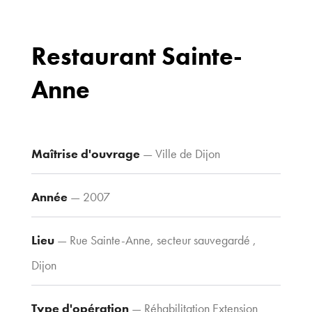
Restaurant Sainte-
Anne
Bureaux
70 avenue du
Drapeau,
21 000 Dijon
Maîtrise d'ouvrage
— Ville de Dijon
Voir le plan
d’accès
Année
— 2007
Lieu
— Rue Sainte-Anne, secteur sauvegardé ,
Contacts
Tel : 03 80 30
Dijon
39 09
Fax : 03 80 30
Type d'opération
— Réhabilitation Extension