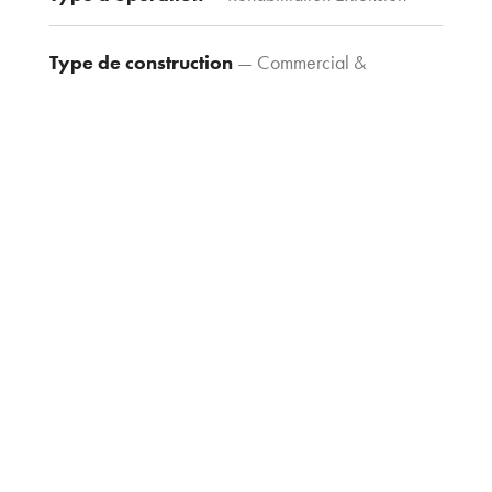
44 80
agence@tria-
Type de construction
— Commercial &
archi.fr
restaurant