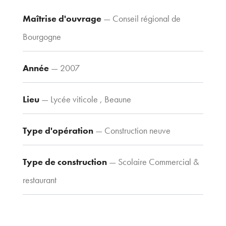
21 000 Dijon
Maîtrise d'ouvrage
— Conseil régional de
Voir le plan
Bourgogne
d’accès
Année
— 2007
Contacts
Tel : 03 80 30
Lieu
— Lycée viticole , Beaune
39 09
Fax : 03 80 30
Type d'opération
— Construction neuve
44 80
agence@tria-
Type de construction
— Scolaire Commercial &
archi.fr
restaurant