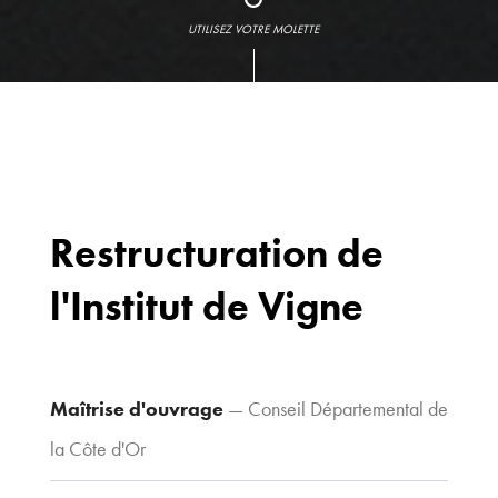
UTILISEZ VOTRE MOLETTE
Restructuration de
l'Institut de Vigne
Bureaux
70 avenue du
Drapeau,
21 000 Dijon
Maîtrise d'ouvrage
— Conseil Départemental de
Voir le plan
la Côte d'Or
d’accès