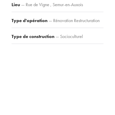
Lieu
— Rue de Vigne , Semur-en-Auxois
Contacts
Tel : 03 80 30
Type d'opération
— Rénovation Restructuration
39 09
Fax : 03 80 30
Type de construction
— Socioculturel
44 80
agence@tria-
archi.fr