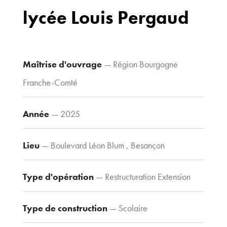
70 avenue du
lycée Louis Pergaud
Drapeau,
21 000 Dijon
Voir le plan
d’accès
Maîtrise d'ouvrage
— Région Bourgogne
Franche-Comté
Contacts
Année
— 2025
Tel : 03 80 30
39 09
Lieu
— Boulevard Léon Blum , Besançon
Fax : 03 80 30
44 80
agence@tria-
Type d'opération
— Restructuration Extension
archi.fr
Type de construction
— Scolaire