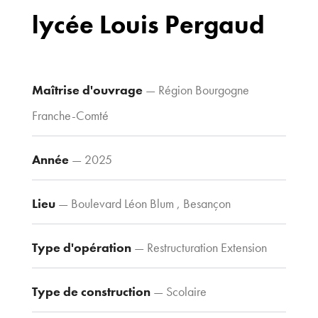
70 avenue du
lycée Louis Pergaud
Drapeau,
21 000 Dijon
Voir le plan
d’accès
Maîtrise d'ouvrage
— Région Bourgogne
Franche-Comté
Contacts
Année
— 2025
Tel : 03 80 30
39 09
Lieu
— Boulevard Léon Blum , Besançon
Fax : 03 80 30
44 80
agence@tria-
Type d'opération
— Restructuration Extension
archi.fr
Type de construction
— Scolaire