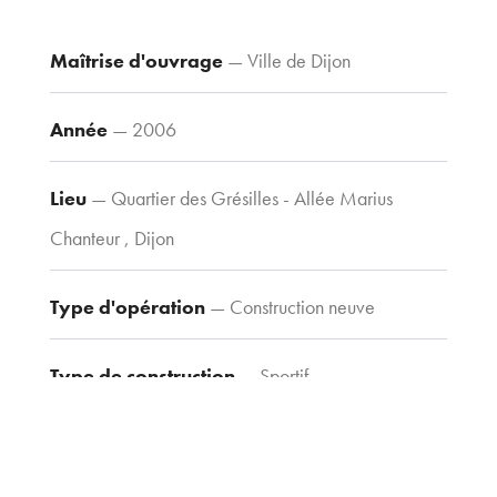
Drapeau,
21 000 Dijon
Maîtrise d'ouvrage
— Ville de Dijon
Voir le plan
d’accès
Année
— 2006
Lieu
— Quartier des Grésilles - Allée Marius
Contacts
Tel : 03 80 30
Chanteur , Dijon
39 09
Fax : 03 80 30
Type d'opération
— Construction neuve
44 80
agence@tria-
Type de construction
— Sportif
archi.fr