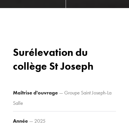
Surélevation du
collège St Joseph
Bureaux
70 avenue du
Drapeau,
21 000 Dijon
Maîtrise d'ouvrage
— Groupe Saint Joseph-La
Voir le plan
Salle
d’accès
Année
— 2025