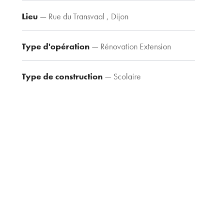
Contacts
Tel : 03 80 30
Lieu
— Rue du Transvaal , Dijon
39 09
Fax : 03 80 30
Type d'opération
— Rénovation Extension
44 80
agence@tria-
Type de construction
— Scolaire
archi.fr