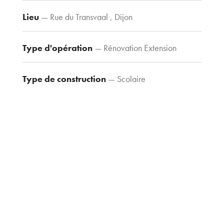
Contacts
Tel : 03 80 30
Lieu
— Rue du Transvaal , Dijon
39 09
Fax : 03 80 30
Type d'opération
— Rénovation Extension
44 80
agence@tria-
Type de construction
— Scolaire
archi.fr