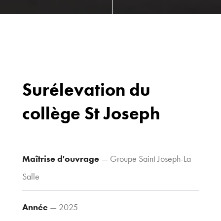
Surélevation du
collège St Joseph
Bureaux
70 avenue du
Drapeau,
21 000 Dijon
Maîtrise d'ouvrage
— Groupe Saint Joseph-La
Voir le plan
Salle
d’accès
Année
— 2025