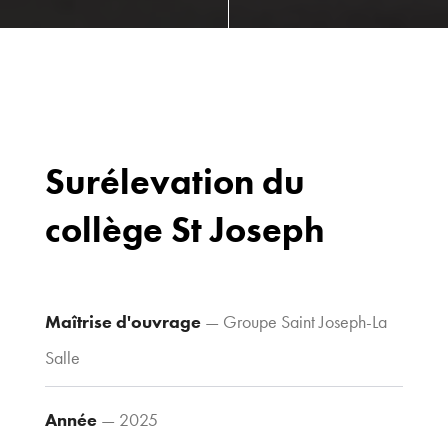
Surélevation du
collège St Joseph
Bureaux
70 avenue du
Drapeau,
21 000 Dijon
Maîtrise d'ouvrage
— Groupe Saint Joseph-La
Voir le plan
Salle
d’accès
Année
— 2025