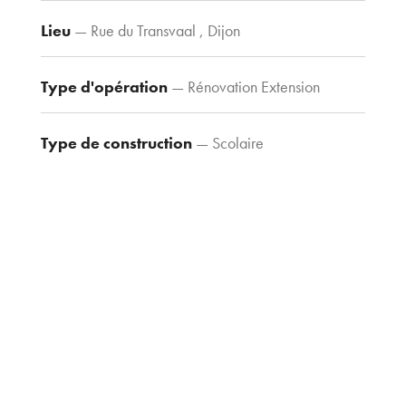
Contacts
Tel : 03 80 30
Lieu
— Rue du Transvaal , Dijon
39 09
Fax : 03 80 30
Type d'opération
— Rénovation Extension
44 80
agence@tria-
Type de construction
— Scolaire
archi.fr