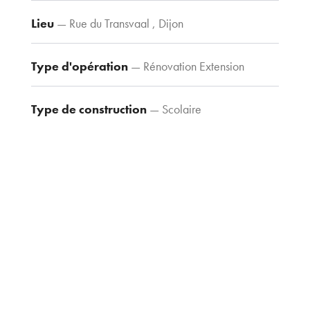
Contacts
Tel : 03 80 30
Lieu
— Rue du Transvaal , Dijon
39 09
Fax : 03 80 30
Type d'opération
— Rénovation Extension
44 80
agence@tria-
Type de construction
— Scolaire
archi.fr