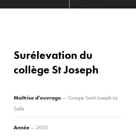
Surélevation du
collège St Joseph
Bureaux
70 avenue du
Drapeau,
21 000 Dijon
Maîtrise d'ouvrage
— Groupe Saint Joseph-La
Voir le plan
Salle
d’accès
Année
— 2025