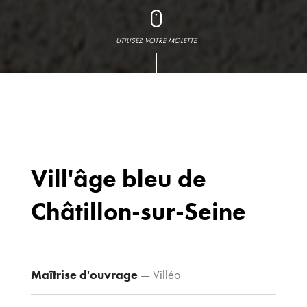
UTILISEZ VOTRE MOLETTE
Vill'âge bleu de
Châtillon-sur-Seine
Bureaux
70 avenue du
Drapeau,
21 000 Dijon
Maîtrise d'ouvrage
— Villéo
Voir le plan
d’accès