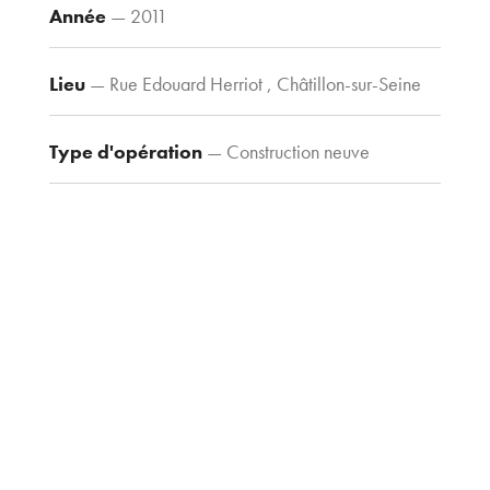
Année
— 2011
Lieu
— Rue Edouard Herriot , Châtillon-sur-Seine
Contacts
Tel : 03 80 30
39 09
Type d'opération
— Construction neuve
Fax : 03 80 30
44 80
Type de construction
— Logements individuels
agence@tria-
groupés
archi.fr