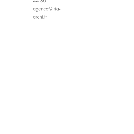
44 80
agence@tria-
archi.fr